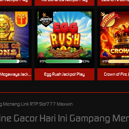
94%
RTP
93%
RTP
House of Lions Megaways Jackpot Play
Egg Rush Jackpot Play
Crown of Fire 
pang Menang Link RTP Slot777 Maxwin
nline Gacor Hari Ini Gampang M