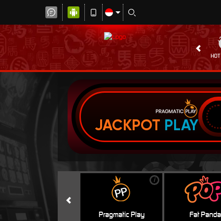
HOT
JACKPOT
PLAY
i
Pragmatic Play
Fat Pand