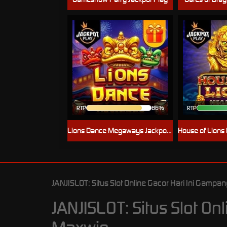
RTP
86%
RTP
Lions Dance Megaways Jackpot Play
JANJISLOT: Situs Slot Online Gacor Hari Ini Gam
JANJISLOT: Situs Slot O