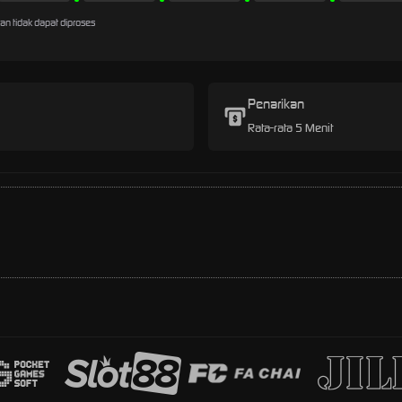
an tidak dapat diproses
Penarikan
Rata-rata 5 Menit