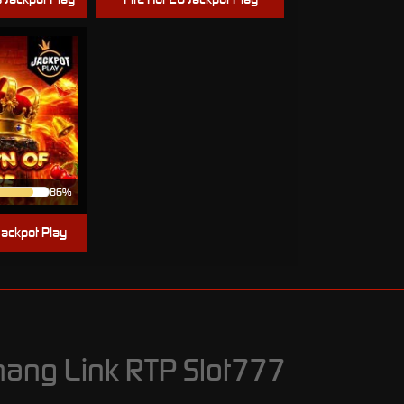
Gates of Olympus Super Scatter
86%
Jackpot Play
enang Link RTP Slot777