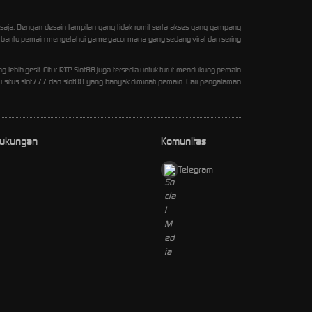
saja. Dengan desain tampilan yang tidak rumit serta akses yang gampang
membantu pemain mengetahui game gacor mana yang sedang viral dan sering
ebih gesit. Fitur RTP Slot88 juga tersedia untuk turut mendukung pemain
u situs slot777 dan slot88 yang banyak diminati pemain. Cari pengalaman
ukungan
Komunitas
Telegram