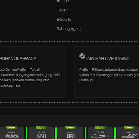
Arcade
Poker
E-Sports
Sabung Ayam
RUHAN OLAHRAGA
TARUHAN LIVE KASINO
ook Gaming Platform Terbaik
Platform Pilihan bagi perusahaan-perusa
kan lebih banyak game, odds yang lebih
terbaik di dunia, dengan pilihan variasi g
 dan menyediakan pilihan yang lebih
terbanyak
untuk pemain.