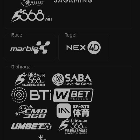
Race
Togel
Olahraga