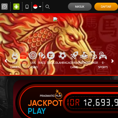
MASUK
DAFTAR
HOT
SLOTS
LIVE
RACE
TOGEL
OLAHRAGA
CRASH
ARCADE
POKER
E-
SABUN
GAMES
CASINO
GAME
SPORTS
AYAM
IDR
12,693,
JACKPOT
PLAY