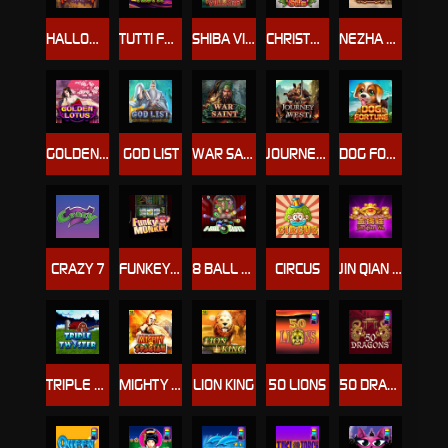
HALLOWIN
TUTTI FRUTTI
SHIBA VILLAGE
CHRISTMAS GIFT
NEZHA DEMON REBORN
GOLDEN LOTUS
GOD LIST
WAR SAINT
JOURNEY WEST
DOG FORTUNE
CRAZY 7
FUNKEY MONKEY
8 BALL SLOTS
CIRCUS
JIN QIAN WA
TRIPLE TWISTER
MIGHTY SPARTAN
LION KING
50 LIONS
50 DRAGONS