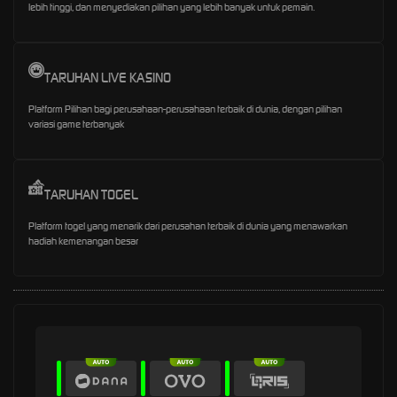
lebih tinggi, dan menyediakan pilihan yang lebih banyak untuk pemain.
TARUHAN LIVE KASINO
Platform Pilihan bagi perusahaan-perusahaan terbaik di dunia, dengan pilihan
variasi game terbanyak
TARUHAN TOGEL
Platform togel yang menarik dari perusahan terbaik di dunia yang menawarkan
hadiah kemenangan besar