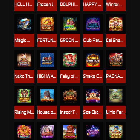
HELL HOT 100
Frozen Joker
DOLPHIN REEF
HAPPY NEW YEAR
Winter Magic
Magic Wheel
FORTUNE DRUM
GREEN GOLD
Club Party
Cai Shen Do
Neko The Fortune Cat
HIGHWAY KING
Fairy of Riches
Snake Castle
RAGNAROK FIRE STORM
Rising Maya
House of Dog
Insect Temple
Sea Circus
Little Farm