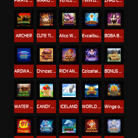
PIRATE LEGEND
MARIO AND FRIENDS
Venice Mask
TWIN DRAGON
ZHAO CAI TONG ZHI
ARCHER
CUTE TIGER
Alice Wonderland
Excalibur Legend
BOBA BOBA
AROWANAS LUCK
Chinese Fair
RICH AND WEALTHY
Celestial Goddess
BONUS BEAR
WATER MARGIN
CANDY CRUSH
ICELAND
WORLD CUP FRENZY
Wings of God