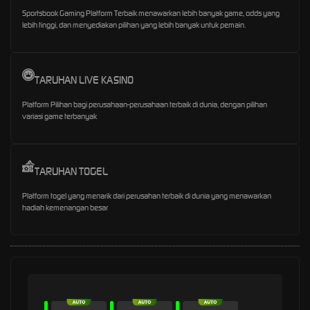
Sportsbook Gaming Platform Terbaik menawarkan lebih banyak game, odds yang
lebih tinggi, dan menyediakan pilihan yang lebih banyak untuk pemain.
TARUHAN LIVE KASINO
Platform Pilihan bagi perusahaan-perusahaan terbaik di dunia, dengan pilihan
variasi game terbanyak
TARUHAN TOGEL
Platform togel yang menarik dari perusahan terbaik di dunia yang menawarkan
hadiah kemenangan besar