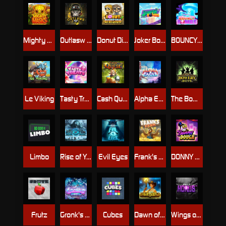
Mighty Masks
Outlasw Inc
Donut Division
Joker Bombs
BOUNCY BOMBS
Le Viking
Tasty Treats
Cash Quest
Alpha Eagle
The Bowery Boys
Limbo
Rise of Ymir
Evil Eyes
Frank's Farm
DONNY DOUGH
Frutz
Gronk's Gems
Cubes
Dawn of Kings
Wings of Horus