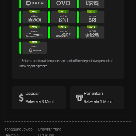
* Selama bank maintenance dan bank offline deposit dan penarikan
tidak dapat diproses
Deposit
Penarikan
Rata-rata 3 Menit
Rata-rata 5 Menit
Tanggung Jawab
Browser Yang
Bermain
Didukung