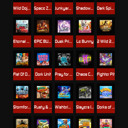
Wild Dojo Strike
Space Zoo
Junkyard Kings
Shadow Strike
Dark Spiral
Eternal Duel
EPIC BULLETS & BOUNTY
Dusk Princess
Le Bunny
2 Wild 2 Die
Fist Of Destruction
Dork Unit
Pray for Three
Chaos Crew 2
Fighter Pit
Stormforged
Rusty & Curly
Wishbringer
Slayers Inc
Dorks of The Deep