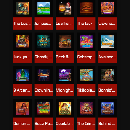
The Lost Book of Mummy’s Curse
Jumpasaurs
Leatherheads
The Jack & Rose
Crowned Corners
Junkyard Kings 2
Ghostly Hallows
Peek & Pounce
Gobstopper Grind
Avalanche
3 Arcane Cauldrons
Crownlings Clusters
Midnight Mirage
Tikitopia BoosterBelt
Bonnie's Buccaneers
Demon Queen
Buzz Patrol
Gearlab Genius
The Crime File
Behind Bars: Masterplan