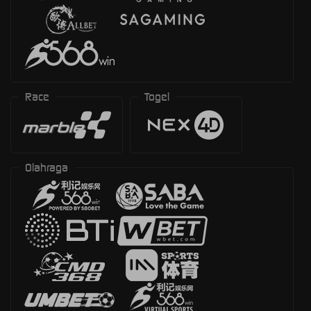
Race
Togel
Olahraga