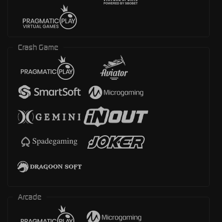
Crash Game
Arcade