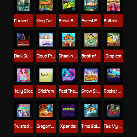
Cursed Seas
King Carrot
Break Bones
Forest Fortune
Buffalo Stack'n'Sync
Dark Summoning
Cloud Princess
Shaolin Master
Book of Time
Drop'em
Jelly Slice
Stick'em
Feel The Beat
Snow Slingers
Rocket Reels
Twisted Lab
Dragon’s Domain
Xpander
Time Spinners
Fire My Laser