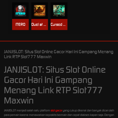
ITERO
Duel at Dawn
Cursed Crypt
JANJISLOT: Situs Slot Online Gacor Hari Ini Gampang Menang
Link RTP Slot777 Maxwin
JANJISLOT: Situs Slot Online
Gacor Hari Ini Gampang
Menang Link RTP Slot777
Maxwin
JANJISLOT menjadi salah satu platform
slot gacor
yang cukup dikenal dan banyak dicari oleh
para pemain karena menawarkan kepraktis bermain dan cepat diakses kapan saja. Dengan