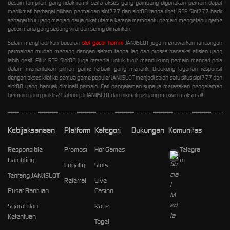
desain tampilan yang tidak rumit serta akses yang gampang digunakan pemain dapat
menikmati berbagai pilihan permainan slot777 dan slot88 tanpa ribet. RTP Slot777 hadir
sebagai fitur yang menjadi daya pikat utama karena membantu pemain mengetahui game
gacor mana yang sedang viral dan sering dimainkan.
Selain menghadirkan bocoran
slot gacor hari ini
JANJISLOT juga menawarkan rancangan
permainan mudah menang dengan sistem tanpa lag dan proses transaksi efisien yang
lebih gesit. Fitur RTP Slot88 juga tersedia untuk turut mendukung pemain mencari pola
dalam menentukan pilihan game terbaik yang menarik. Didukung layanan responsif
dengan akses kilat ke semua game populer JANJISLOT menjadi salah satu situs slot777 dan
slot88 yang banyak diminati pemain. Cari pengalaman supaya merasakan pengalaman
bermain yang praktis? Gabung di JANJISLOT dan nikmati peluang maxwin maksimal!
Kebijaksanaan
Platform
Kategori
Dukungan
Komunitas
Responsible
Promosi
Hot Games
Telegra
Gambling
m
Loyalty
Slots
Tentang JANJISLOT
Referral
Live
Pusat Bantuan
Casino
Syarat dan
Race
Ketentuan
Togel