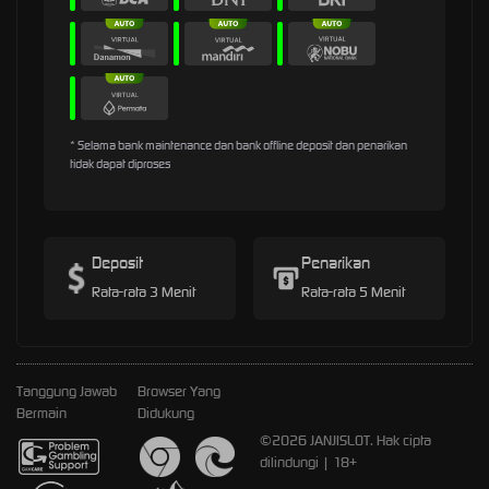
* Selama bank maintenance dan bank offline deposit dan penarikan
tidak dapat diproses
Deposit
Penarikan
Rata-rata 3 Menit
Rata-rata 5 Menit
Tanggung Jawab
Browser Yang
Bermain
Didukung
©2026 JANJISLOT. Hak cipta
dilindungi | 18+