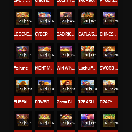
OPEN VAULT
CHILIHUAHUA
LUCKY FORTUNES
TREASURES OF ODIN
PHOENIX FEVER
RTP
95%
RTP
84%
RTP
94%
RTP
86%
RTP
80%
LEGEND OF INCA
CYBER GOD OF FORTUNE⁺
BAD RICH WOLF
CATLA'S MONEY MACHINE
CHINESE NEW YEAR 2
RTP
91%
RTP
83%
RTP
RTP
83%
RTP
82%
Fortune Goddess
NIGHT MARKET
WIN WIN NEKO
Lucky Fortune 3x3
SWORD OF KING
RTP
93%
RTP
90%
RTP
94%
RTP
81%
RTP
87%
BUFFALO WAYS
COWBOYS
Roma Gladiatrix
TREASURE CRUISE
CRAZY BUFFALO
RTP
91%
RTP
94%
RTP
82%
RTP
94%
RTP