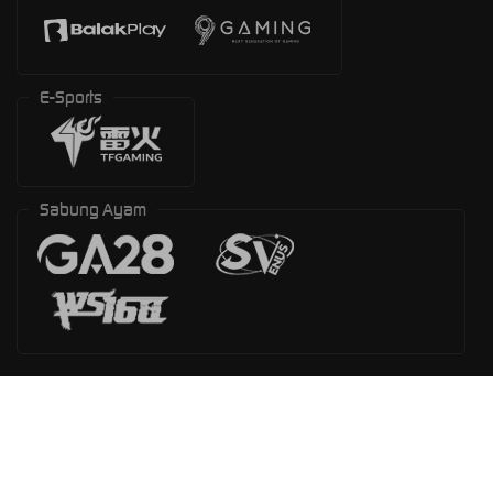
E-Sports
Sabung Ayam