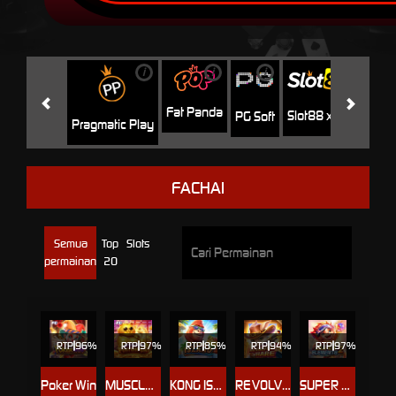
i
i
i
i
i
Facha
Fat Panda
Slot88 x PP
PG Soft
Pragmatic Play
FACHAI
Semua
Top
Slots
permainan
20
RTP
96%
RTP
97%
RTP
85%
RTP
94%
RTP
97%
Poker Win
MUSCLE FORTUNE CAT
KONG ISLAND
REVOLVER HARE
SUPER ELEMENTS 2