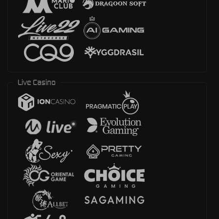
Live Casino