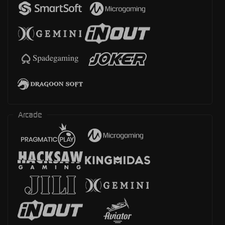
Arcade