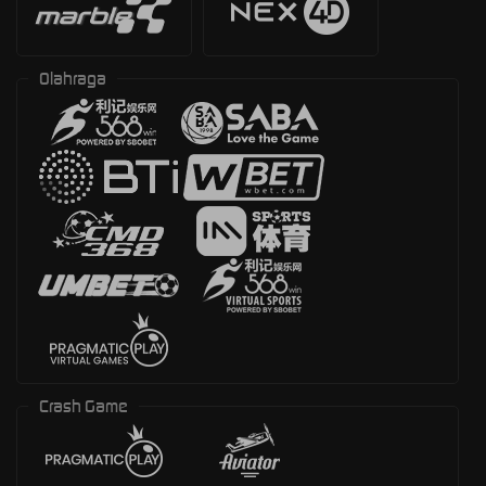
Olahraga
Crash Game