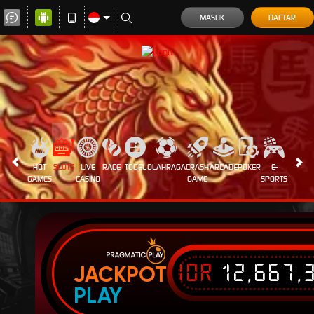
MASUK
DAFTAR
HOT
SLOTS
LIVE
RACE
TOGEL
OLAHRAGA
CRASH
ARCADE
POKER
E-
SABUN
GAMES
CASINO
GAME
SPORTS
AYAM
IDR
12,667,
JACKPOT
PLAY