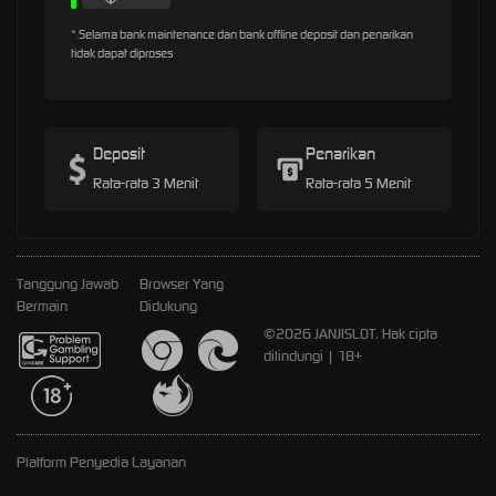
* Selama bank maintenance dan bank offline deposit dan penarikan
tidak dapat diproses
Deposit
Penarikan
Rata-rata 3 Menit
Rata-rata 5 Menit
Tanggung Jawab
Browser Yang
Bermain
Didukung
©2026 JANJISLOT. Hak cipta
dilindungi | 18+
Platform Penyedia Layanan