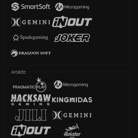
Arcade