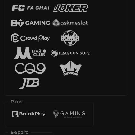
Poker
E-Sports