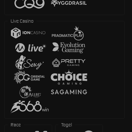
Live Casino
Race
Togel