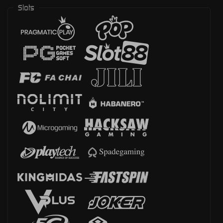
Slots