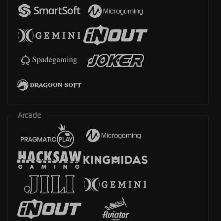
Arcade