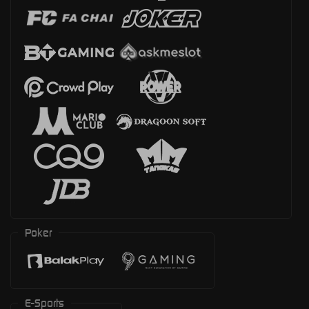
Poker
E-Sports