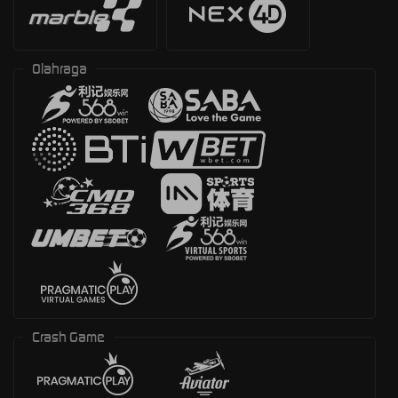
Olahraga
Crash Game