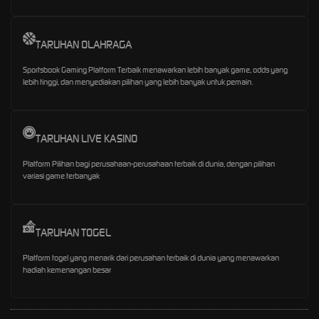
TARUHAN OLAHRAGA
Sportsbook Gaming Platform Terbaik menawarkan lebih banyak game, odds yang
lebih tinggi, dan menyediakan pilihan yang lebih banyak untuk pemain.
TARUHAN LIVE KASINO
Platform Pilihan bagi perusahaan-perusahaan terbaik di dunia, dengan pilihan
variasi game terbanyak
TARUHAN TOGEL
Platform togel yang menarik dari perusahan terbaik di dunia yang menawarkan
hadiah kemenangan besar