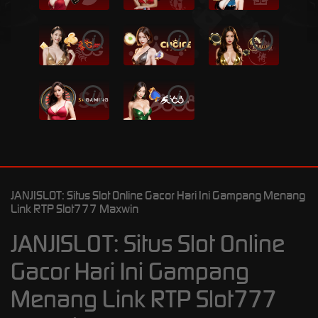
i
i
i
i
i
JANJISLOT: Situs Slot Online Gacor Hari Ini Gampang Menang
Link RTP Slot777 Maxwin
JANJISLOT: Situs Slot Online
Gacor Hari Ini Gampang
Menang Link RTP Slot777