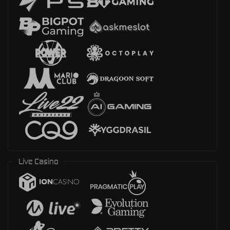
Live Casino