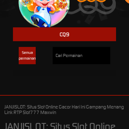
CQ9
Semua
permainan
JANJISLOT: Situs Slot Online Gacor Hari Ini Gampang Menang
Link RTP Slot777 Maxwin
JANJISLOT: Situs Slot Online